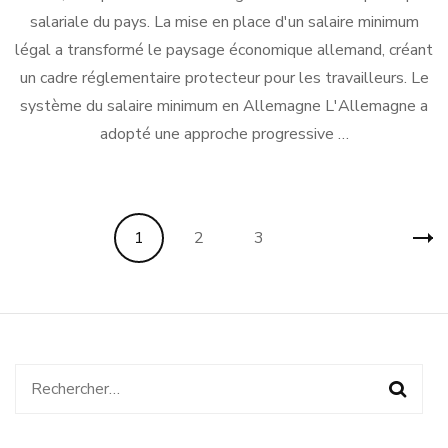
salariale du pays. La mise en place d'un salaire minimum
légal a transformé le paysage économique allemand, créant
un cadre réglementaire protecteur pour les travailleurs. Le
système du salaire minimum en Allemagne L'Allemagne a
adopté une approche progressive …
Pagination
Page
Page
Page
1
2
3
des
publications
Rechercher :